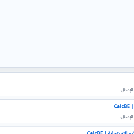
لإدخال.
Ca
لإدخال.