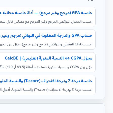
حاسبة GPA (مرجح وغير مرجح) — أداة حاسبة مجانية عبر الإنترنت | CalcBE
احسب المعدل التراكمي المرجح وغير المرجح مع مقياس قابل للتعديل وزيادات للمقررات المتقدمة/AP/IB، وجداول مق
حساب GPA والدرجة المطلوبة في النهائي (مرجح وغير مرجح) | CalcBE
احسب GPA الفصلي والتراكمي (مرجح وغير مرجح)، حوّل بين الحروف والنسب، واعرف الدرجة المطلوبة في الاختبار النهائي للوصول لهدفك.
محوّل CGPA ↔ النسبة المئوية (تعليمي) | CalcBE
حوّل بين CGPA والنسبة المئوية باستخدام أمثلة (9.5× أو 10×). تأكّد دائماً من قاعدة مؤسستك. هذه الأداة تعمل بالكامل في المتصفح وتعرض النتائج فورًا بعد إدخال القيم.
حاسبة درجة Z ودرجة الانحراف (T-score) والنسبة المئوية | CalcBE
احسب درجة Z ودرجة الانحراف (T-score) والنسبة المئوية. أدخل المتوسط والانحراف المعياري أو الصق قائمة الدرجات/جدول التكرار.