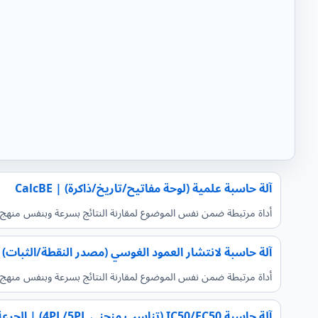
آلة حاسبة علمية (لوحة مفاتيح/تاريخ/ذاكرة) | CalcBE
أداة مرتبطة ضمن نفس الموضوع لمقارنة النتائج بسرعة وبنفس منهج ا
آلة حاسبة لانتشار العمود الغوسي (مصدر النقطة/الثبات) | lcBE
أداة مرتبطة ضمن نفس الموضوع لمقارنة النتائج بسرعة وبنفس منهج ا
آلة حاسبة IC50/EC50 (تناسب منحنى 4PL/5PL) | الجرعة – الاستجابة | CalcBE