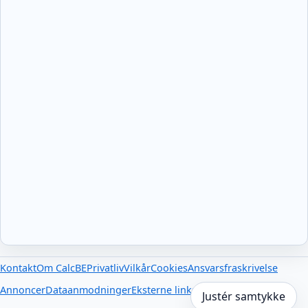
Kontakt
Om CalcBE
Privatliv
Vilkår
Cookies
Ansvarsfraskrivelse
Annoncer
Dataanmodninger
Eksterne links
Justér samtykke