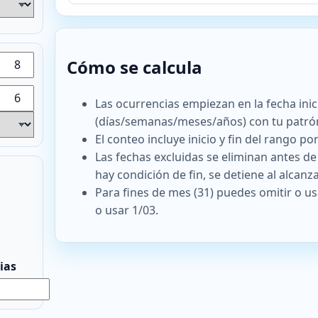
Conteo en rango: 13 (2026-08-01 to 2026-08-3
2026-08-03 2026-08-05 2026-08-07 2026-08-10 
https://calcbe.com/es/calculators/date/recur
Cómo se calcula
Las ocurrencias empiezan en la fecha inic
(días/semanas/meses/años) con tu patrón
El conteo incluye inicio y fin del rango p
Las fechas excluidas se eliminan antes de 
hay condición de fin, se detiene al alcanza
Para fines de mes (31) puedes omitir o usa
o usar 1/03.
ias