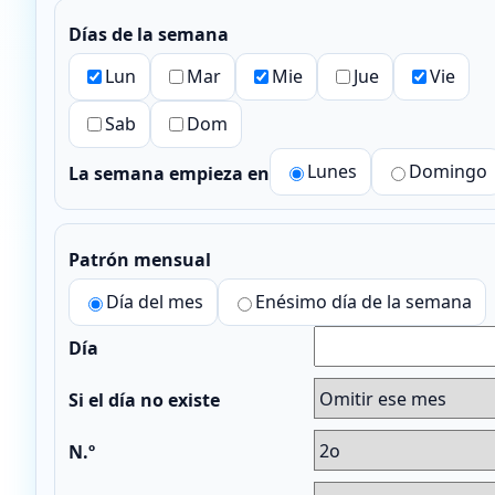
Días de la semana
Lun
Mar
Mie
Jue
Vie
Sab
Dom
Lunes
Domingo
La semana empieza en
Patrón mensual
Día del mes
Enésimo día de la semana
Día
Si el día no existe
N.º