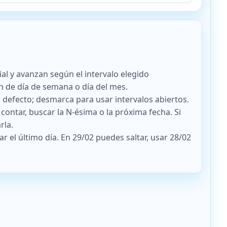
1)
2026-08-12 2026-08-14 2026-08-17 2026-08-19 2026-08-21 2
rence-counter/?mode=count&start=2026-08-01&freq=weekly&i
ial y avanzan según el intervalo elegido
 de día de semana o día del mes.
or defecto; desmarca para usar intervalos abiertos.
contar, buscar la N-ésima o la próxima fecha. Si
rla.
r el último día. En 29/02 puedes saltar, usar 28/02