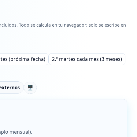
cluidos. Todo se calcula en tu navegador; solo se escribe en
es (próxima fecha)
2.º martes cada mes (3 meses)
🖥️
externos
emplo mensual).