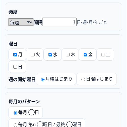
頻度
日/週/月/年ごと
間隔
曜日
月
火
水
木
金
土
日
月曜はじまり
日曜はじまり
週の開始曜日
毎月のパターン
毎月 ◯日
毎月 第n ◯曜日 / 最終 ◯曜日