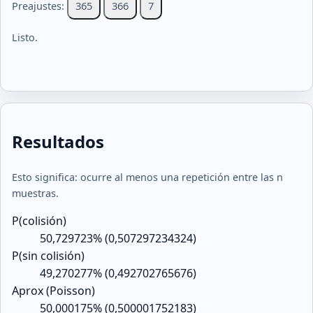
365
366
7
Preajustes:
Listo.
Resultados
Esto significa: ocurre al menos una repetición entre las n
muestras.
P(colisión)
50,729723% (0,507297234324)
P(sin colisión)
49,270277% (0,492702765676)
Aprox (Poisson)
50,000175% (0,500001752183)