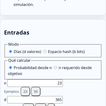
simulación.
Entradas
Modo
Días (d valores)
Espacio hash (b bits)
Qué calcular
Probabilidad desde n
n requerido desde
objetivo
n
23
50
Ejemplos:
d