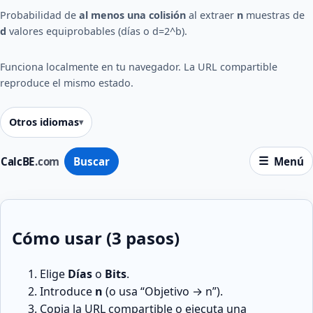
Probabilidad de
al menos una colisión
al extraer
n
muestras de
d
valores equiprobables (días o d=2^b).
Funciona localmente en tu navegador. La URL compartible
reproduce el mismo estado.
Otros idiomas
CalcBE
.com
Buscar
Menú
Cómo usar (3 pasos)
Elige
Días
o
Bits
.
Introduce
n
(o usa “Objetivo → n”).
Copia la URL compartible o ejecuta una