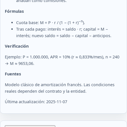
añadan como comisiones.
Fórmulas
−n
Cuota base: M = P · r / (1 − (1 + r)
).
Tras cada pago: interés = saldo · r; capital = M −
interés; nuevo saldo = saldo − capital − anticipos.
Verificación
Ejemplo: P = 1.000.000, APR = 10% (r ≈ 0,833%/mes), n = 240
→ M ≈ 9653,06.
Fuentes
Modelo clásico de amortización francés. Las condiciones
reales dependen del contrato y la entidad.
Última actualización: 2025-11-07