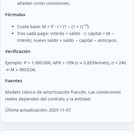
añadan como comisiones.
Fórmulas
−n
Cuota base: M = P · r / (1 − (1 + r)
).
Tras cada pago: interés = saldo · r; capital = M −
interés; nuevo saldo = saldo − capital − anticipos.
Verificación
Ejemplo: P = 1.000.000, APR = 10% (r ≈ 0,833%/mes), n = 240
→ M ≈ 9653,06.
Fuentes
Modelo clásico de amortización francés. Las condiciones
reales dependen del contrato y la entidad.
Última actualización: 2025-11-07