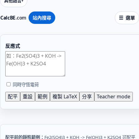
其他語言
CalcBE
.com
站內搜尋
選單
反應式
同時守恆電荷
配平
重設
範例
複製 LaTeX
分享
Teacher mode
配平前的靜態範例：
Fe2(SO4)3 + KOH -> Fe(OH)3 + K2SO4
可配平