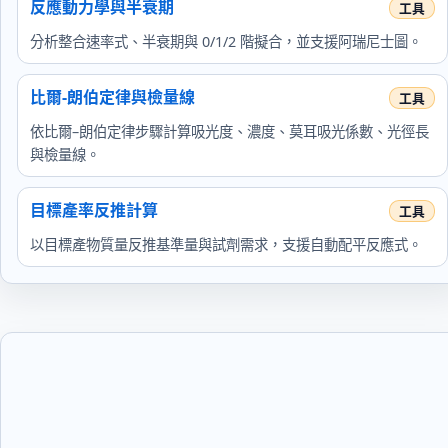
反應動力學與半衰期
分析整合速率式、半衰期與 0/1/2 階擬合，並支援阿瑞尼士圖。
比爾-朗伯定律與檢量線
依比爾–朗伯定律步驟計算吸光度、濃度、莫耳吸光係數、光徑長
與檢量線。
目標產率反推計算
以目標產物質量反推基準量與試劑需求，支援自動配平反應式。