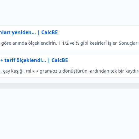
onları yeniden… | CalcBE
a göre anında ölçeklendirin. 1 1/2 ve ½ gibi kesirleri işler. Sonuçla
 tarif ölçeklendi… | CalcBE
çay kaşığı, ml ↔ gram/oz'u dönüştürün, ardından tek bir kaydırıcı