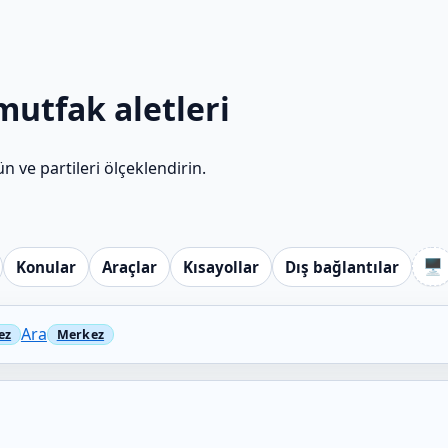
utfak aletleri
n ve partileri ölçeklendirin.
🖥️
Konular
Araçlar
Kısayollar
Dış bağlantılar
Ara