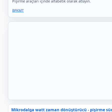
Pişirme araçları içinde alfabetik olarak atlayın.
B
F
K
M
T
Mikrodalga watt zaman dönüştürücü - pişirme sür