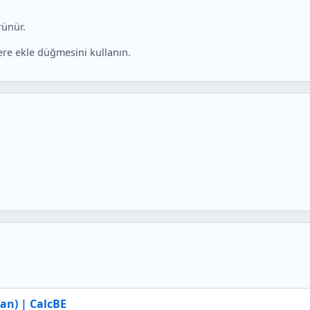
rünür.
ere ekle düğmesini kullanın.
Fan) | CalcBE