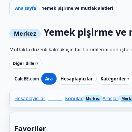
Ana sayfa
›
Yemek pişirme ve mutfak aletleri
Yemek pişirme ve m
Mutfakta düzenli kalmak için tarif birimlerini dönüştürü
Diğer diller
CalcBE
.com
Ara
Hesaplayıcılar
Kategoriler
Hesaplayıcılar
Konular
Araçlar
Favoriler