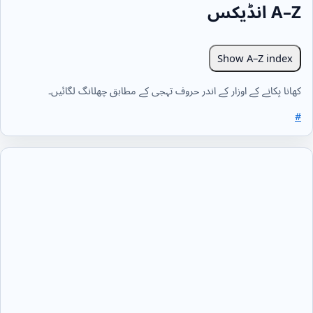
A–Z انڈیکس
Show A–Z index
کھانا پکانے کے اوزار کے اندر حروف تہجی کے مطابق چھلانگ لگائیں۔
#