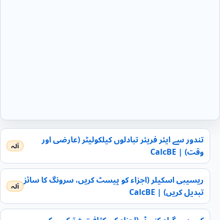
تندور سے ایئر فریئر تبادلوں کیلکولیٹر (عارضی اور
وقت) | CalcBE
ریسیپی اسکیلر (اجزاء کو پیسٹ کریں، سرونگ کا سائز
تبدیل کریں) | CalcBE
کپ سے گرام کنورٹر (اجزاء کی کثافت + ترکیب کی