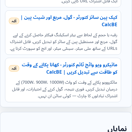
ایک قابل اشتراک URL کاپی کریں۔
کیک پین سائز کنورٹر - گول، مربع اور شیٹ پین |
CalcBE
رقبہ یا حجم کے لحاظ سے بیٹر اسکیلنگ فیکٹر حاصل کرنے کے لیے
گول، مربع اور مستطیل پین کے سائز کو تبدیل کریں۔ قابل اشتراک
URLs کے ساتھ ملی میٹر، سینٹی میٹر، اور انچ کو سپورٹ کرتا ہے۔
مائیکرو ویو واٹج ٹائم کنورٹر - کھانا پکانے کے وقت
کو طاقت سے تبدیل کریں | CalcBE
مائکروویو پکانے کے وقت کو واٹ (700W، 900W، 1000W) کے
درمیان تبدیل کریں۔ فوری نتیجہ، گول کرنے کے اختیارات، اور قابل
اشتراک تبادلوں کا چارٹ — کوئی سائن ان نہیں۔
نمایاں