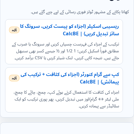
کھانا پکانے کے مشہور ٹولز فوری رسائی کے لیے چنے گئے ہیں۔
ریسیپی اسکیلر (اجزاء کو پیسٹ کریں، سرونگ کا
سائز تبدیل کریں) | CalcBE
ترکیب کے اجزاء کی فہرست چسپاں کریں اور سرونگ یا ضرب کے
مطابق فوراً اسکیل کریں؛ 1 1/2 اور ½ جیسے کسر بھی سنبھل
جاتے ہیں۔ نتیجہ کاپی کریں، لنک شیئر کریں یا CSV برآمد کریں۔
کپ سے گرام کنورٹر (اجزاء کی کثافت + ترکیب کی
پیمائش) | CalcBE
اجزاء کی کثافت کا استعمال کرتے ہوئے کپ، چمچ، چائے کا چمچ،
ملی لیٹر ↔ گرام/اوز میں تبدیل کریں، پھر پوری ترکیب کو ایک
سلائیڈر سے پیمانہ کریں۔