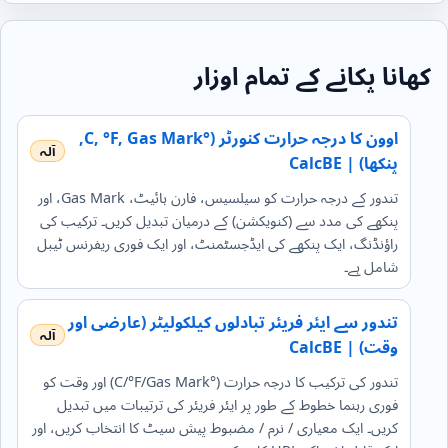
کھانا پکانے کے تمام اوزار
اوون کا درجہ حرارت کنورٹر (°C, °F, Gas Mark,
پنکھا) | CalcBE
تندور کے درجہ حرارت کو سیلسیس، فارن ہائیٹ، Gas Mark، اور
پنکھے کی مدد سے (کنویکشن) کے درمیان تبدیل کریں۔ ترکیب کی
راؤنڈنگ، ایک پنکھے کی ایڈجسٹمنٹ، اور ایک فوری ریفرنس ٹیبل
شامل ہے۔
تندور سے ایئر فریئر تبادلوں کیلکولیٹر (عارضی اور
وقت) | CalcBE
تندور کی ترکیب کا درجہ حرارت (°C/°F/Gas Mark) اور وقت کو
فوری رہنما خطوط کے طور پر ایئر فریئر کی ترتیبات میں تبدیل
کریں۔ ایک معیاری / نرم / مضبوط پیش سیٹ کا انتخاب کریں، اور