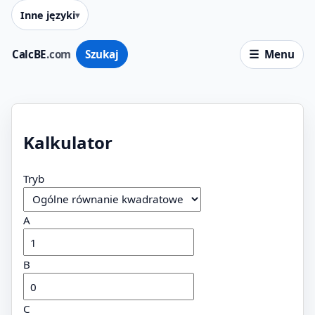
Inne języki
CalcBE
.com
Szukaj
Menu
Kalkulator
Tryb
A
B
C