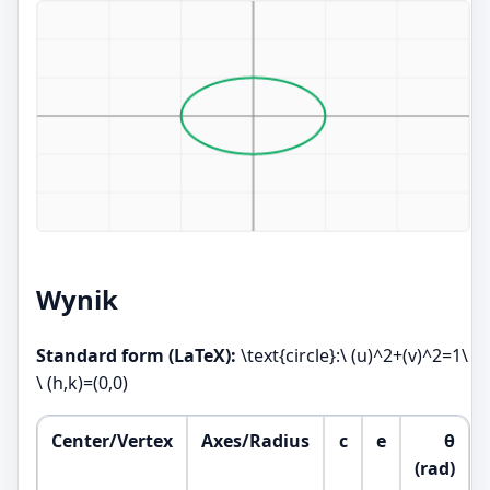
Wynik
Standard form (LaTeX):
\text{circle}:\ (u)^2+(v)^2=1\
\ (h,k)=(0,0)
Center/Vertex
Axes/Radius
c
e
θ
(rad)