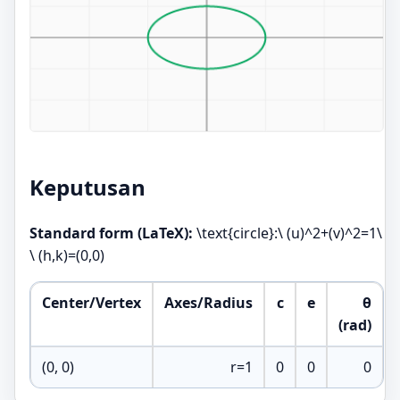
Keputusan
Standard form (LaTeX):
\text{circle}:\ (u)^2+(v)^2=1\
\ (h,k)=(0,0)
Center/Vertex
Axes/Radius
c
e
θ
(rad)
(0, 0)
r=1
0
0
0