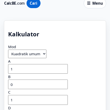
CalcBE
.com
Cari
Menu
Kalkulator
Mod
A
B
C
D