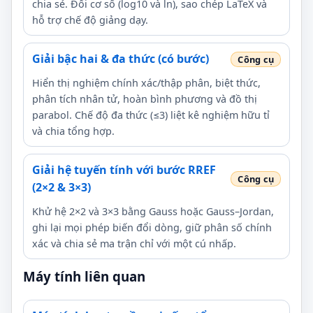
chia sẻ. Đổi cơ số (log10 và ln), sao chép LaTeX và
hỗ trợ chế độ giảng dạy.
Giải bậc hai & đa thức (có bước)
Hiển thị nghiệm chính xác/thập phân, biệt thức,
phân tích nhân tử, hoàn bình phương và đồ thị
parabol. Chế độ đa thức (≤3) liệt kê nghiệm hữu tỉ
và chia tổng hợp.
Giải hệ tuyến tính với bước RREF
(2×2 & 3×3)
Khử hệ 2×2 và 3×3 bằng Gauss hoặc Gauss–Jordan,
ghi lại mọi phép biến đổi dòng, giữ phân số chính
xác và chia sẻ ma trận chỉ với một cú nhấp.
Máy tính liên quan