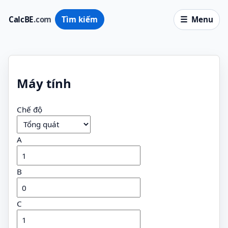
CalcBE
.com
Tìm kiếm
Menu
Máy tính
Chế độ
A
B
C