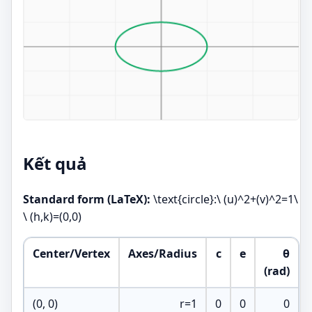
Kết quả
Standard form (LaTeX):
\text{circle}:\ (u)^2+(v)^2=1\
\ (h,k)=(0,0)
Center/Vertex
Axes/Radius
c
e
θ
(rad)
(0, 0)
r=1
0
0
0