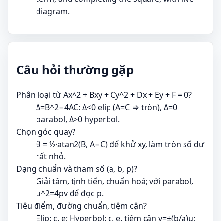
diagram.
Câu hỏi thường gặp
Phân loại từ Ax^2 + Bxy + Cy^2 + Dx + Ey + F = 0?
Δ=B^2−4AC: Δ<0 elip (A=C ⇒ tròn), Δ=0
parabol, Δ>0 hyperbol.
Chọn góc quay?
θ = ½·atan2(B, A−C) để khử xy, làm tròn số dư
rất nhỏ.
Dạng chuẩn và tham số (a, b, p)?
Giải tâm, tịnh tiến, chuẩn hoá; với parabol,
u^2=4pv để đọc p.
Tiêu điểm, đường chuẩn, tiệm cận?
Elip: c, e; Hyperbol: c, e, tiệm cận v=±(b/a)u;