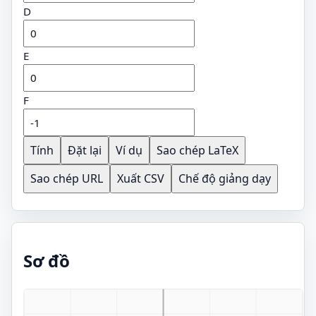
D
E
F
Tính
Đặt lại
Ví dụ
Sao chép LaTeX
Sao chép URL
Xuất CSV
Chế độ giảng dạy
Sơ đồ