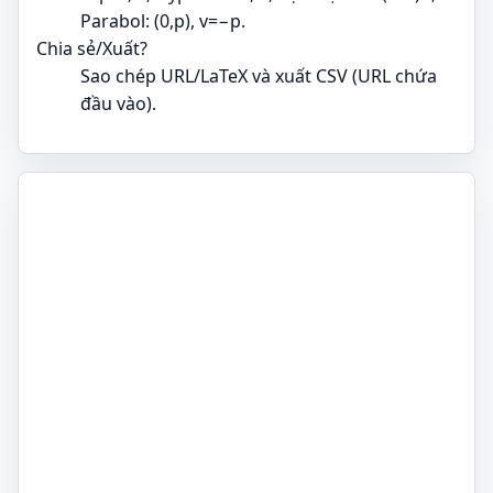
Parabol: (0,p), v=−p.
Chia sẻ/Xuất?
Sao chép URL/LaTeX và xuất CSV (URL chứa
đầu vào).