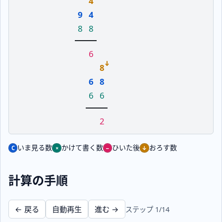
4
9
4
8
8
6
8
6
8
6
6
2
いま見る数
かけて書く数
ひいた後
おろす数
計算の手順
← 戻る
自動再生
進む →
ステップ 1/14