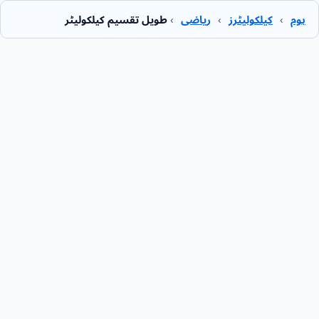
ہوم
›
کیلکولیٹرز
›
ریاضی
›
طویل تقسیم کیلکولیٹر