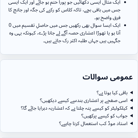
ایک مثال ایسی دکھائیں جو پورا ختم ہو جائے اور ایک ایسی
جس میں باقی بچے، تاکہ کلاس کو رکنے کی جگہ اور جانچ کا
فرق واضح ہو۔
ایک ایسا سوال بھی رکھیں جس میں حاصلِ تقسیم میں 0
آتا ہو یا تھوڑا اعشاری حصہ آگے لے جانا پڑے، کیونکہ یہی وہ
جگہیں ہیں جہاں طلبہ اکثر رک جاتے ہیں۔
عمومی سوالات
باقی کیا ہوتا ہے؟
اسی صفحے پر اعشاری ہندسے کیسے دیکھیں؟
کیلکولیٹر کو کیسے پتہ چلتا ہے کہ اعشاریہ دہرایا جائے گا؟
جواب کو کیسے پرکھیں؟
استاد موڈ کب استعمال کرنا چاہیے؟