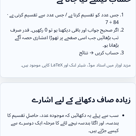
جس عدد کو تقسیم کرنا ہے / جس عدد سے تقسیم کرنی ہے ·
84 ÷ 7
اگر صحیح جواب اور باقی دیکھنا ہو تو 0 رکھیں۔ قدر صرف
تب بڑھائیں جب اسی صفحے پر تھوڑا اعشاری حصہ آگے
بڑھانا ہو۔
حساب کریں → نتائج
مزید اوزار میں استاد موڈ، شیئر لنک اور LaTeX کاپی موجود ہیں۔
زیادہ صاف دکھانے کے لیے اشارے
سب سے پہلے یہ دکھائیں کہ موجودہ عدد، حاصلِ تقسیم کا
ہندسہ، اور اگلا ہندسہ نیچے لانے کا مرحلہ ایک دوسرے سے
کیسے جڑتے ہیں۔