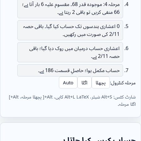
مرحلہ 4: موجودہ قدر 68۔ مقسوم علیہ 6 بار آتا ہے؛
66 منفی کریں تو باقی 2 رہتا ہے۔
0 اعشاری ہندسوں تک حساب کیا گیا۔ باقی حصہ
2/11 کی صورت میں رکھیں۔
اعشاری حساب درمیان میں روک دیا گیا؛ باقی
حصہ 2/11 ہے۔
حساب مکمل ہوا؛ حاصلِ قسمت 186 ہے۔
مرحلہ کنٹرول:
پچھلا
اگلا
Auto
شارٹ کٹس: Alt+S شیئر، Alt+L LaTeX کاپی، Alt+[ پچھلا مرحلہ، Alt+]
اگلا مرحلہ۔
حساب کیسے کیا جاتا ہے