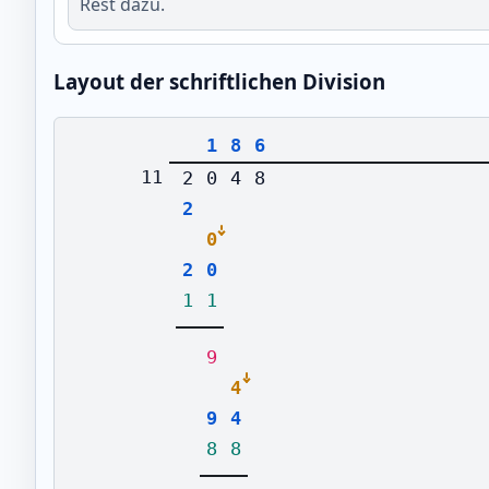
Rest dazu.
Layout der schriftlichen Division
1
8
6
11
2
0
4
8
2
0
2
0
1
1
9
4
9
4
8
8