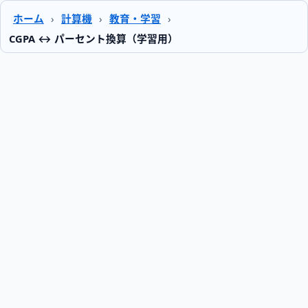
ホーム
›
計算機
›
教育・学習
›
CGPA ↔ パーセント換算（学習用）