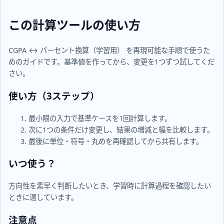
この計算ツールの使い方
CGPA ↔ パーセント換算（学習用） を再現可能な手順で使うた
めのガイドです。基準値を作ってから、変更を1つずつ試してくだ
さい。
使い方（3ステップ）
最小限の入力で基準ケースを1回計算します。
次に1つの条件だけ変更し、結果の増減と幅を比較します。
最後に単位・符号・丸めを再確認してから共有します。
いつ使う？
方向性を素早く判断したいとき、学習時に計算過程を確認したい
ときに適しています。
注意点