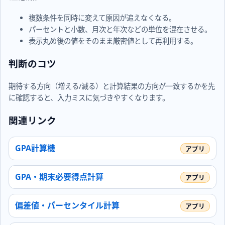
複数条件を同時に変えて原因が追えなくなる。
パーセントと小数、月次と年次などの単位を混在させる。
表示丸め後の値をそのまま厳密値として再利用する。
判断のコツ
期待する方向（増える/減る）と計算結果の方向が一致するかを先
に確認すると、入力ミスに気づきやすくなります。
関連リンク
GPA計算機
GPA・期末必要得点計算
偏差値・パーセンタイル計算