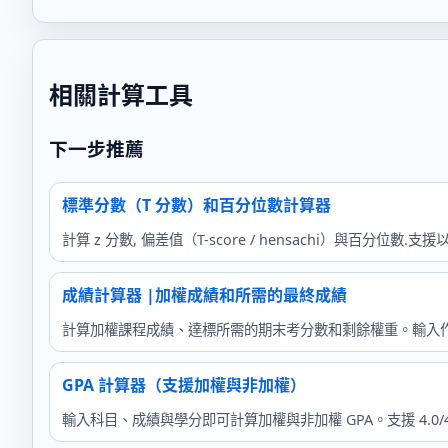
相關計算工具
下一步推薦
標準分數（T 分數）和百分位數計算器
計算 z 分數, 偏差值（T-score / hensachi）與百分
成績計算器 |加權成績和所需的最終成績
計算加權課程成績、達標所需的期末考分數和剩餘權重。輸入
GPA 計算器（支援加權與非加權）
輸入科目、成績與學分即可計算加權與非加權 GPA。支援 4.0/4.