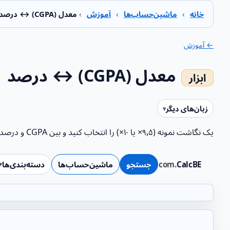
خانه
›
ماشین‌حساب‌ها
›
آموزش
›
معدل (CGPA) ↔ درصد
← آموزش
معدل (CGPA) ↔ درصد
زبان‌های دیگر
یک نگاشت نمونه (۹٫۵× یا ۱۰×) را انتخاب کنید و بین CGPA و درصد تبدیل نمایید.
CalcBE
.com
جستجو
ماشین‌حساب‌ها
دسته‌بندی‌ها