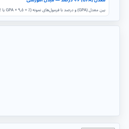
بین معدل (GPA) و درصد با فرمول‌های نمونه (٪ = ۹٫۵ × GPA یا ٪ = ۱۰ × GPA) تبدیل کنید. قاعده هر مؤسسه متفاوت است؛ حتماً قانون رسمی را بررسی کنید.