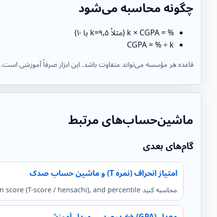
چگونه محاسبه می‌شود
% = k × CGPA (مثلاً k=۹٫۵ یا ۱۰)
CGPA = % ÷ k
قاعده هر مؤسسه می‌تواند متفاوت باشد. این ابزار صرفاً آموزشی است.
ماشین‌حساب‌های مرتبط
گام‌های بعدی
امتیاز انحراف (نمره T) و ماشین حساب صدک
محاسبه کنید z-score, deviation score (T-score / hensachi), and percentile. از ورودی میانگین و انحراف استاندارد یا از لیست امتیازات / جدول فرکانس پشتیبانی می کند.
معدل (GPA) ↔ درصد — مبدل آموزشی