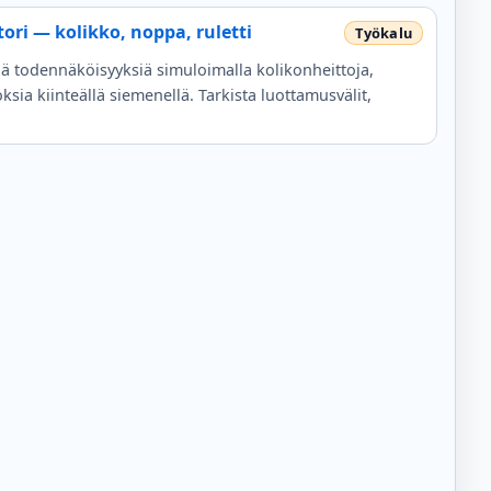
ri — kolikko, noppa, ruletti
siä todennäköisyyksiä simuloimalla kolikonheittoja,
ksia kiinteällä siemenellä. Tarkista luottamusvälit,