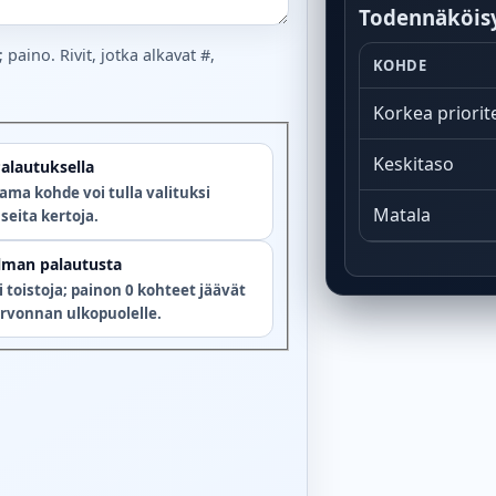
Todennäköis
 paino. Rivit, jotka alkavat #,
KOHDE
Korkea priorite
Keskitaso
alautuksella
ama kohde voi tulla valituksi
Matala
seita kertoja.
lman palautusta
i toistoja; painon 0 kohteet jäävät
rvonnan ulkopuolelle.