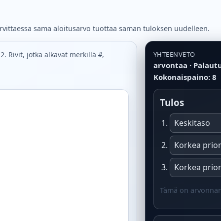
arvittaessa sama aloitusarvo tuottaa saman tuloksen uudelleen.
. Rivit, jotka alkavat merkillä
,
YHTEENVETO
 2
#
arvontaa · Palautuk
Kokonaispaino: 8
Tulos
Keskitaso
Korkea prior
Korkea prior
Tämä on arvonnan 