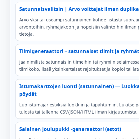
Satunnaisvalitsin | Arvo voittajat ilman duplika
Arvo yksi tai useampi satunnainen kohde listasta suoraa
arvontoihin, ryhmäjakoon ja nopeisiin valintoihin ilman p
tietoja.
Tiimigeneraattori – satunnaiset tiimit ja ryhmä
Jaa nimilista satunnaisiin tiimeihin tai ryhmiin selaimessa
tiimikoko, lisää yksinkertaiset rajoitukset ja kopioi tai la
Istumakarttojen luonti (satunnainen) — Luokk
pöydät
Luo istumajärjestyksiä luokkiin ja tapahtumiin. Lukitse pa
tulosta tai tallenna CSV/JSON/HTML ilman kirjautumista.
Salainen joulupukki -generaattori (estot)