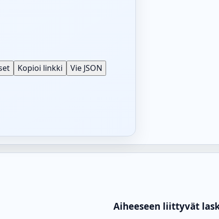
set
Kopioi linkki
Vie JSON
Aiheeseen liittyvät las