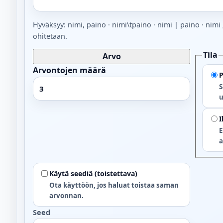
Hyväksyy: nimi, paino · nimi\tpaino · nimi | paino · nimi ;
ohitetaan.
Tila
Arvo
Arvontojen määrä
P
S
u
I
E
a
Käytä seediä (toistettava)
Ota käyttöön, jos haluat toistaa saman
arvonnan.
Seed