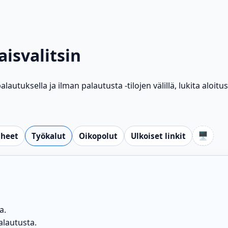
isvalitsin
autuksella ja ilman palautusta -tilojen välillä, lukita aloit
🖥️
iheet
Työkalut
Oikopolut
Ulkoiset linkit
a.
alautusta.