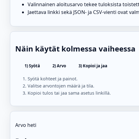
Valinnainen aloitusarvo tekee tuloksista toistett
Jaettava linkki sekä JSON- ja CSV-vienti ovat va
Näin käytät kolmessa vaiheessa
1) Syötä
2) Arvo
3) Kopioi ja jaa
Syötä kohteet ja painot.
Valitse arvontojen määrä ja tila.
Kopioi tulos tai jaa sama asetus linkillä.
Arvo heti