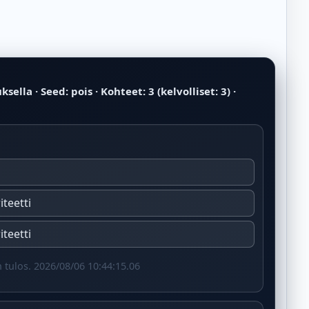
sella · Seed: pois · Kohteet: 3 (kelvolliset: 3) ·
iteetti
iteetti
tulos. 2026/08/06 10:44:15.06