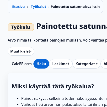
Etusivu
›
Työkalut
›
Painotettu satunnaisvalitsin
Painotettu satunna
Arvo nimiä tai kohteita painojen mukaan. Voit vaihtaa pal
Muut kielet
CalcBE
.com
Haku
Laskimet
Kategoriat
A
Miksi käyttää tätä työkalua?
Painot näkyvät selkeinä todennäköisyyssuhtein
Vaihdat heti arvonnan palautuksella tai ilman p