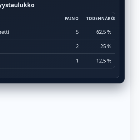
yystaulukko
PAINO
TODENNÄKÖISYYS
etti
5
62,5 %
2
25 %
1
12,5 %