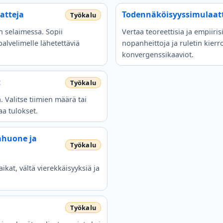
atteja
Todennäköisyyssimulaatto
n selaimessa. Sopii
Vertaa teoreettisia ja empiiri
alvelimelle lähetettäviä
nopanheittoja ja ruletin kierro
konvergenssikaaviot.
t
. Valitse tiimien määrä tai
taa tulokset.
ahuone ja
ikat, vältä vierekkäisyyksiä ja