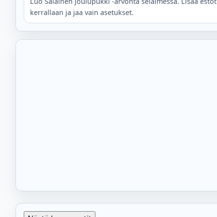
Luo Salainen joulupukki -arvonta selaimessa. Lisää estot 
kerrallaan ja jaa vain asetukset.