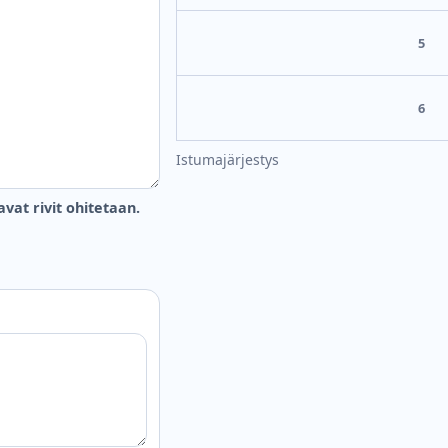
5
6
Istumajärjestys
vat rivit ohitetaan.