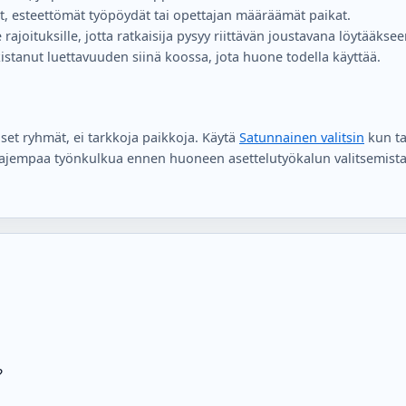
ijät, esteettömät työpöydät tai opettajan määräämät paikat.
e rajoituksille, jotta ratkaisija pysyy riittävän joustavana löytääkse
rkistanut luettavuuden siinä koossa, jota huone todella käyttää.
et ryhmät, ei tarkkoja paikkoja. Käytä
Satunnainen valitsin
kun ta
aajempaa työnkulkua ennen huoneen asettelutyökalun valitsemista
?