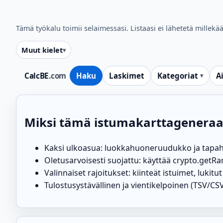
Tämä työkalu toimii selaimessasi. Listaasi ei lähetetä millekää
Muut kielet
CalcBE
.com
Haku
Laskimet
Kategoriat
A
Miksi tämä istumakarttageneraa
Kaksi ulkoasua: luokkahuoneruudukko ja tapa
Oletusarvoisesti suojattu: käyttää crypto.ge
Valinnaiset rajoitukset: kiinteät istuimet, lukitut
Tulostusystävällinen ja vientikelpoinen (TSV/C