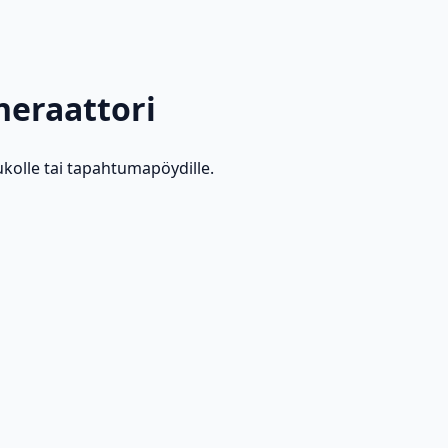
eraattori
olle tai tapahtumapöydille.