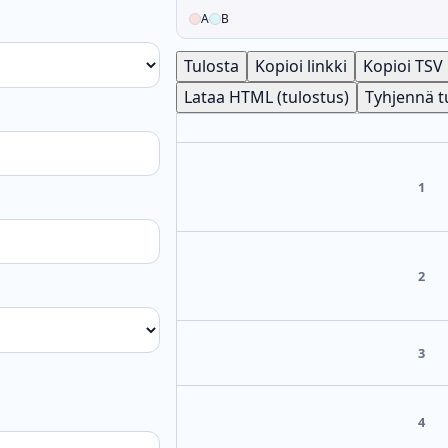
A
B
Tulosta
Kopioi linkki
Kopioi TSV
Lataa HTML (tulostus)
Tyhjennä t
1
2
3
4