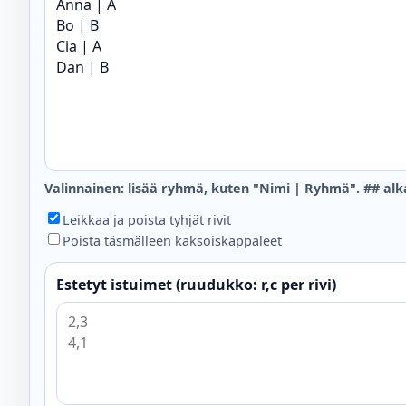
Valinnainen: lisää ryhmä, kuten "Nimi | Ryhmä". ## alka
Leikkaa ja poista tyhjät rivit
Poista täsmälleen kaksoiskappaleet
Estetyt istuimet (ruudukko: r,c per rivi)