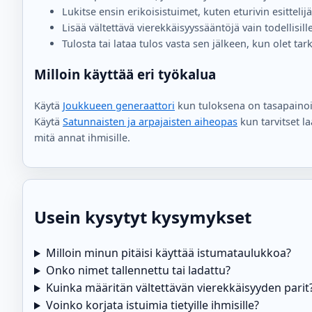
Lukitse ensin erikoisistuimet, kuten eturivin esittel
Lisää vältettävä vierekkäisyyssääntöjä vain todellisill
Tulosta tai lataa tulos vasta sen jälkeen, kun olet ta
Milloin käyttää eri työkalua
Käytä
Joukkueen generaattori
kun tuloksena on tasapainois
Käytä
Satunnaisten ja arpajaisten aiheopas
kun tarvitset l
mitä annat ihmisille.
Usein kysytyt kysymykset
Milloin minun pitäisi käyttää istumataulukkoa?
Onko nimet tallennettu tai ladattu?
Kuinka määritän vältettävän vierekkäisyyden parit
Voinko korjata istuimia tietyille ihmisille?