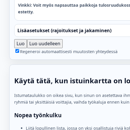
Vinkki: Voit myös napsauttaa paikkoja tulosruudukos
estetty.
Lisäasetukset (rajoitukset ja jakaminen)
Luo
Luo uudelleen
Regeneroi automaattisesti muutosten yhteydessä
Käytä tätä, kun istuinkartta on l
Istumataulukko on oikea sivu, kun sinun on asetettava ihmiset
ryhmiä tai yksittäisiä voittajia, vaihda työkaluja ennen ku
Nopea työnkulku
Liitä lopullinen lista, jossa on yksi osallistuja rivi