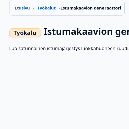
Etusivu
›
Työkalut
›
Istumakaavion generaattori
Istumakaavion gen
Luo satunnainen istumajärjestys luokkahuoneen ruuduk