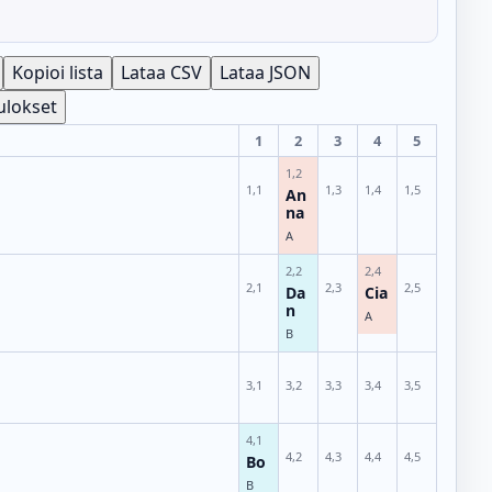
Kopioi lista
Lataa CSV
Lataa JSON
ulokset
1
2
3
4
5
1,2
1,1
1,3
1,4
1,5
An
na
A
2,2
2,4
2,1
2,3
2,5
Da
Cia
n
A
B
3,1
3,2
3,3
3,4
3,5
4,1
4,2
4,3
4,4
4,5
Bo
B