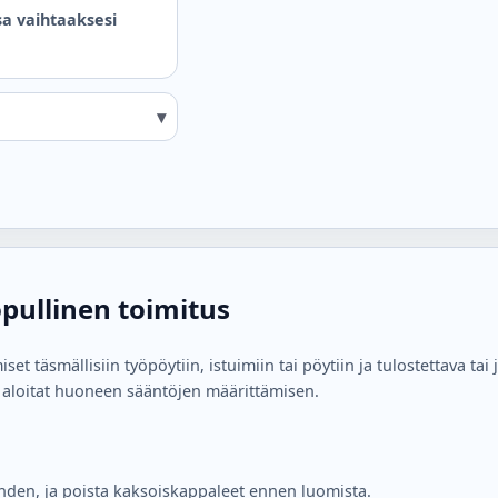
sa vaihtaaksesi
opullinen toimitus
 täsmällisiin työpöytiin, istuimiin tai pöytiin ja tulostettava tai ja
in aloitat huoneen sääntöjen määrittämisen.
ä kohden, ja poista kaksoiskappaleet ennen luomista.