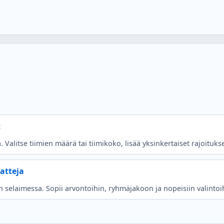
t
 Valitse tiimien määrä tai tiimikoko, lisää yksinkertaiset rajoitukset
atteja
selaimessa. Sopii arvontoihin, ryhmäjakoon ja nopeisiin valintoihi