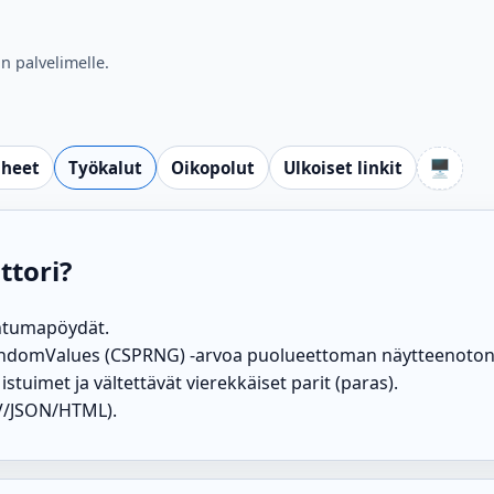
n palvelimelle.
🖥️
iheet
Työkalut
Oikopolut
Ulkoiset linkit
ttori?
htumapöydät.
tRandomValues (CSPRNG) -arvoa puolueettoman näytteenoton
 istuimet ja vältettävät vierekkäiset parit (paras).
SV/JSON/HTML).