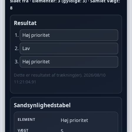
slået fra · Elementer: 3 (gyldige: 3) · Samlet vægt:
8
Resultat
Høj prioritet
Lav
Høj prioritet
Dette er resultatet af trækning(er). 2026/08/10
11:21:04.91
Sandsynlighedstabel
Høj prioritet
ELEMENT
5