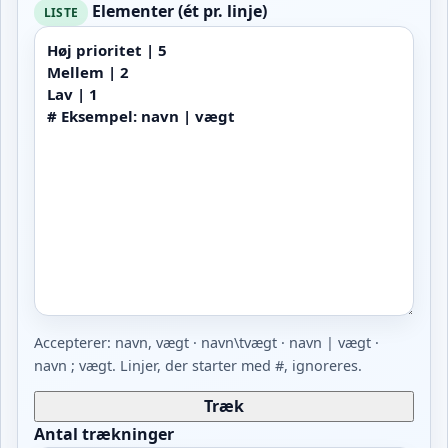
Elementer (ét pr. linje)
LISTE
Accepterer: navn, vægt · navn\tvægt · navn | vægt ·
navn ; vægt. Linjer, der starter med #, ignoreres.
Træk
Antal trækninger