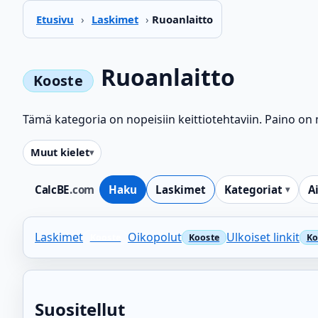
Etusivu
›
Laskimet
›
Ruoanlaitto
Ruoanlaitto
Tämä kategoria on nopeisiin keittiotehtaviin. Paino on m
Muut kielet
CalcBE
.com
Haku
Laskimet
Kategoriat
A
Laskimet
Oikopolut
Ulkoiset linkit
Suositellut