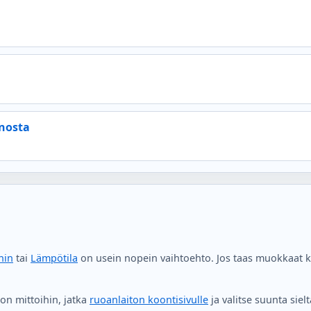
nosta
nin
tai
Lämpötila
on usein nopein vaihtoehto. Jos taas muokkaat ko
on mittoihin, jatka
ruoanlaiton koontisivulle
ja valitse suunta sielt