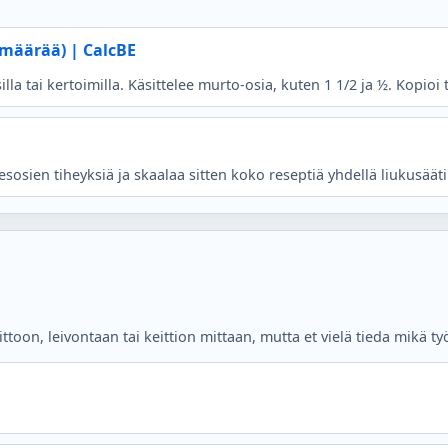
smäärää) | CalcBE
lla tai kertoimilla. Käsittelee murto-osia, kuten 1 1/2 ja ½. Kopioi 
osien tiheyksiä ja skaalaa sitten koko reseptiä yhdellä liukusääti
ittoon, leivontaan tai keittion mittaan, mutta et vielä tieda mikä ty