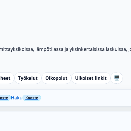
ittayksikoissa, lämpötilassa ja yksinkertaisissa laskuissa, 
🖥️
iheet
Työkalut
Oikopolut
Ulkoiset linkit
Haku