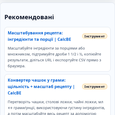
Рекомендовані
Масштабування рецепта:
інгредієнти та порції | CalcBE
Масштабуйте інгредієнти за порціями або
множником, підтримуйте дроби 1 1/2 і ½, копіюйте
результати, діліться URL і експортуйте CSV прямо з
браузера.
Конвертер чашок у грами:
щільність + масштаб рецепту |
CalcBE
Перетворіть чашки, столові ложки, чайні ложки, мл
↔ грами/унції, використовуючи густину інгредієнтів,
а потім масштабуйте весь рецепт за допомогою