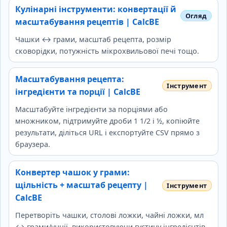
Кулінарні інструменти: конвертації й
масштабування рецептів | CalcBE
Чашки ↔ грами, масштаб рецепта, розмір
сковорідки, потужність мікрохвильової печі тощо.
Масштабування рецепта:
інгредієнти та порції | CalcBE
Масштабуйте інгредієнти за порціями або
множником, підтримуйте дроби 1 1/2 і ½, копіюйте
результати, діліться URL і експортуйте CSV прямо з
браузера.
Конвертер чашок у грами:
щільність + масштаб рецепту |
CalcBE
Перетворіть чашки, столові ложки, чайні ложки, мл
↔ грами/унції, використовуючи густину інгредієнтів,