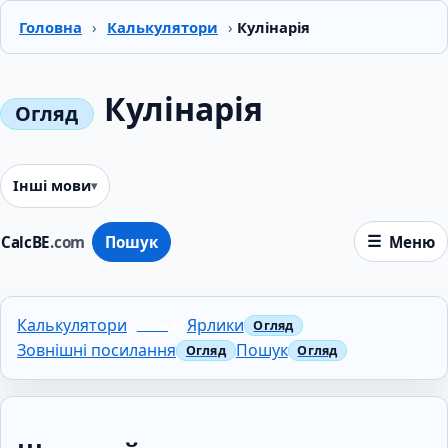
Головна
›
Калькулятори
›
Кулінарія
Кулінарія
Інші мови
CalcBE
.com
Пошук
Меню
Калькулятори
Ярлики
Зовнішні посилання
Пошук