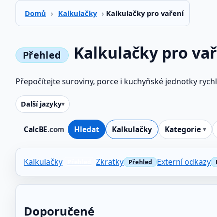
Domů
›
Kalkulačky
›
Kalkulačky pro vaření
Kalkulačky pro vař
Přepočítejte suroviny, porce i kuchyňské jednotky rychl
Další jazyky
CalcBE
.com
Hledat
Kalkulačky
Kategorie
Kalkulačky
Zkratky
Externí odkazy
Doporučené