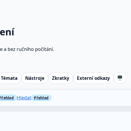
ení
e a bez ručního počítání.
🖥️
Témata
Nástroje
Zkratky
Externí odkazy
Hledat