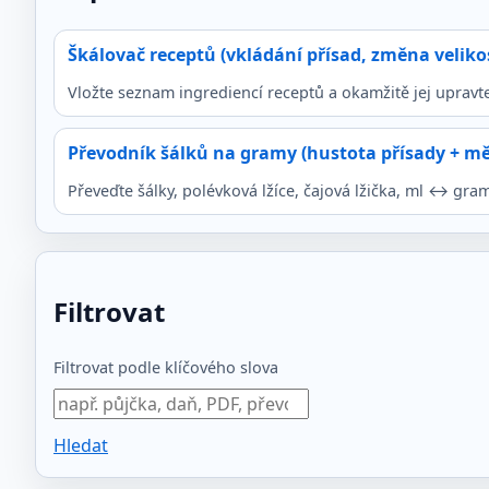
Škálovač receptů (vkládání přísad, změna velikos
Vložte seznam ingrediencí receptů a okamžitě jej upravte
Převodník šálků na gramy (hustota přísady + měř
Převeďte šálky, polévková lžíce, čajová lžička, ml ↔ gr
Filtrovat
Filtrovat podle klíčového slova
Hledat