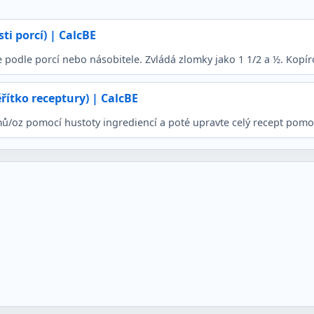
ti porcí) | CalcBE
 podle porcí nebo násobitele. Zvládá zlomky jako 1 1/2 a ½. Kopíro
ítko receptury) | CalcBE
amů/oz pomocí hustoty ingrediencí a poté upravte celý recept pom