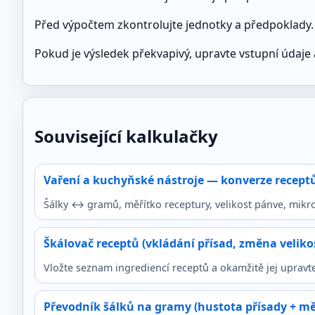
Před výpočtem zkontrolujte jednotky a předpoklady. 
Pokud je výsledek překvapivý, upravte vstupní údaje a
Související kalkulačky
Vaření a kuchyňské nástroje — konverze receptů
Šálky ↔ gramů, měřítko receptury, velikost pánve, mikro
Škálovač receptů (vkládání přísad, změna velikos
Vložte seznam ingrediencí receptů a okamžitě jej upravte
Převodník šálků na gramy (hustota přísady + měř