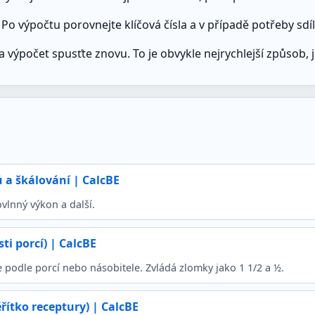
Po výpočtu porovnejte klíčová čísla a v případě potřeby sdí
 výpočet spusťte znovu. To je obvykle nejrychlejší způsob, 
 a škálování | CalcBE
vlnný výkon a další.
ti porcí) | CalcBE
 podle porcí nebo násobitele. Zvládá zlomky jako 1 1/2 a ½.
ítko receptury) | CalcBE