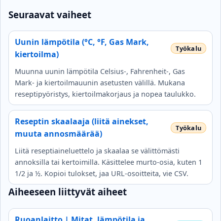
Seuraavat vaiheet
Uunin lämpötila (°C, °F, Gas Mark,
kiertoilma)
Muunna uunin lämpötila Celsius-, Fahrenheit-, Gas
Mark- ja kiertoilmauunin asetusten välillä. Mukana
reseptipyöristys, kiertoilmakorjaus ja nopea taulukko.
Reseptin skaalaaja (liitä ainekset,
muuta annosmäärää)
Liitä reseptiaineluettelo ja skaalaa se välittömästi
annoksilla tai kertoimilla. Käsittelee murto-osia, kuten 1
1/2 ja ½. Kopioi tulokset, jaa URL-osoitteita, vie CSV.
Aiheeseen liittyvät aiheet
Ruoanlaitto | Mitat, lämpötila ja