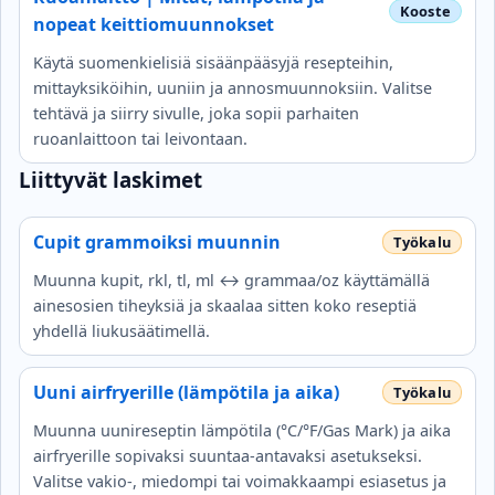
nopeat keittiomuunnokset
Käytä suomenkielisiä sisäänpääsyjä resepteihin,
mittayksiköihin, uuniin ja annosmuunnoksiin. Valitse
tehtävä ja siirry sivulle, joka sopii parhaiten
ruoanlaittoon tai leivontaan.
Liittyvät laskimet
Cupit grammoiksi muunnin
Muunna kupit, rkl, tl, ml ↔ grammaa/oz käyttämällä
ainesosien tiheyksiä ja skaalaa sitten koko reseptiä
yhdellä liukusäätimellä.
Uuni airfryerille (lämpötila ja aika)
Muunna uunireseptin lämpötila (°C/°F/Gas Mark) ja aika
airfryerille sopivaksi suuntaa-antavaksi asetukseksi.
Valitse vakio-, miedompi tai voimakkaampi esiasetus ja