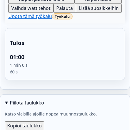
Vaihda wattitehot
Palauta
Lisää suosikkeihin
Upota tämä työkalu
Tulos
01:00
1 min 0 s
60 s
Piilota taulukko
Katso yleisille ajoille nopea muunnostaulukko.
Kopioi taulukko