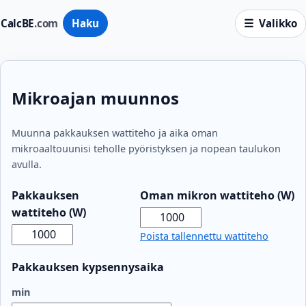
CalcBE
.com
Haku
Valikko
Mikroajan muunnos
Muunna pakkauksen wattiteho ja aika oman
mikroaaltouunisi teholle pyöristyksen ja nopean taulukon
avulla.
Pakkauksen
Oman mikron wattiteho (W)
wattiteho (W)
Poista tallennettu wattiteho
Pakkauksen kypsennysaika
min