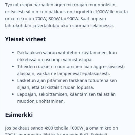
Työkalu sopii parhaiten arjen mikroajan muunnoksiin,
erityisesti silloin kun pakkaus on kirjoitettu 1000W:lle mutta
oma mikro on 700W, 800W tai 900W. Saat nopean
lähtökohdan ja vertailutaulukon suoraan selaimessa.
Yleiset virheet
Pakkauksen väärän wattitehon käyttäminen, kun
etiketissä on useampi valmistustapa.
Tiheiden ruokien muuntaminen liian aggressiivisesti
alaspäin, vaikka ne lämpenevät epätasaisesti.
Lasketun ajan pitäminen tarkkana totuutena sen
sijaan, että tarkistaisit ruoan lopussa.
Lepoajan, sekoittamisen, kääntämisen tai astiän
muodon unohtaminen.
Esimerkki
Jos pakkaus sanoo 4:00 teholla 1000W ja oma mikro on
700W, muunnettu lähtöaika on noin 5:43. Pyöristä