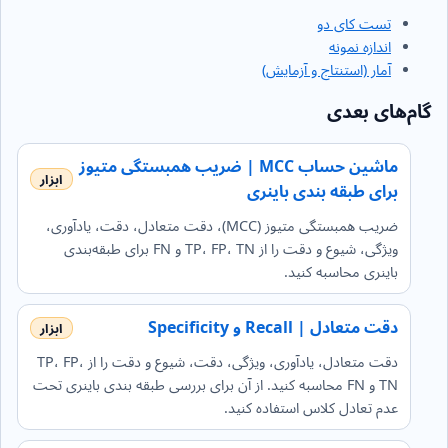
تست کای دو
اندازه نمونه
آمار (استنتاج و آزمایش)
گام‌های بعدی
ماشین حساب MCC | ضریب همبستگی متیوز
برای طبقه بندی باینری
ضریب همبستگی متیوز (MCC)، دقت متعادل، دقت، یادآوری،
ویژگی، شیوع و دقت را از TP، FP، TN و FN برای طبقه‌بندی
باینری محاسبه کنید.
دقت متعادل | Recall و Specificity
دقت متعادل، یادآوری، ویژگی، دقت، شیوع و دقت را از TP، FP،
TN و FN محاسبه کنید. از آن برای بررسی طبقه بندی باینری تحت
عدم تعادل کلاس استفاده کنید.