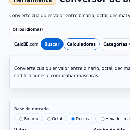
Convierte cualquier valor entre binario, octal, decima
Otros idiomas
CalcBE
.com
Buscar
Calculadoras
Categorías
Convierte cualquier valor entre binario, octal, deci
codificaciones o comprobar máscaras.
Base de entrada
Binario
Octal
Decimal
Hexadecima
Valor
Ancho de bits