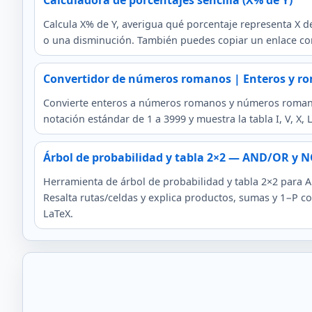
Calculadora de porcentajes sencilla (X% de Y)
Calcula X% de Y, averigua qué porcentaje representa X de
o una disminución. También puedes copiar un enlace con
Convertidor de números romanos | Enteros y r
Convierte enteros a números romanos y números romanos
notación estándar de 1 a 3999 y muestra la tabla I, V, X, L
Árbol de probabilidad y tabla 2×2 — AND/OR y 
Herramienta de árbol de probabilidad y tabla 2×2 par
Resalta rutas/celdas y explica productos, sumas y 1−P c
LaTeX.