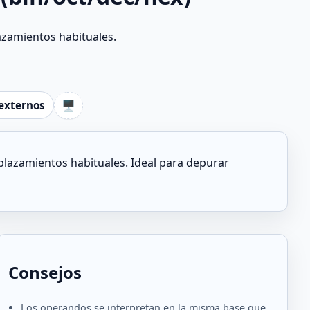
lazamientos habituales.
🖥️
externos
splazamientos habituales. Ideal para depurar
Consejos
Los operandos se interpretan en la misma base que