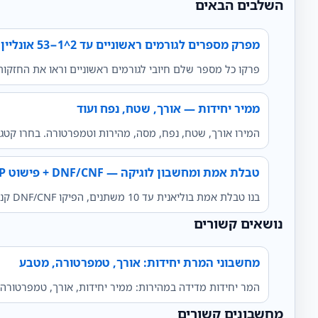
השלבים הבאים
מפרק מספרים לגורמים ראשוניים עד 2^53−1 אונליין
פרקו כל מספר שלם חיובי לגורמים ראשוניים וראו את החזקו
ממיר יחידות — אורך, שטח, נפח ועוד
המירו אורך, שטח, נפח, מסה, מהירות וטמפרטורה. בחרו קטג
טבלת אמת ומחשבון לוגיקה — DNF/CNF + פישוט SOP
בנו טבלת אמת בוליאנית עד 10 משתנים, הפיקו DNF/CNF קנוניים, פשטו בעזרת מפת קרנו או Quine–McCluskey, ושתפו CSV או URL עם שלבי חישוב.
נושאים קשורים
מחשבוני המרת יחידות: אורך, טמפרטורה, מטבע
המר יחידות מדידה במהירות: ממיר יחידות, אורך, טמפרטורה,
מחשבונים קשורים