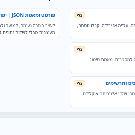
פורמט ומאמת JSON | יפה להדפיס ולבדוק
 מסכום, X% מתוך Y, כמה אחוזים X מתוך Y, הנחה, עלייה או ירידה. קבלו נוסחה,
מעוצבות מבלי לשלוח נתונים 
 למספרים. מאמת סימון
ים ותרשימים
חרי שלבי אלגוריתם אוקלידס