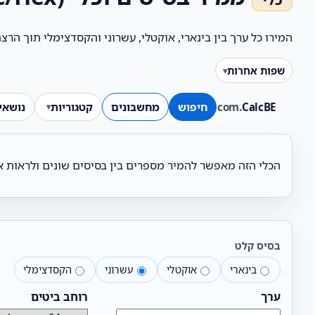
המירו כל ערך בין בינארי, אוקטלי, עשרוני והקסדצימלי תוך הרצת פעולות bitwise ופעולות
שפות אחרות
CalcBE
.com
חיפוש
מחשבונים
קטגוריות
נושאי
הכלי הזה מאפשר להמיר מספרים בין בסיסים שונים ולראות את תוצאות פעולות AND/OR/XOR/NOT והזזת ביטים. שימושי
בסיס קלט
בינארי
אוקטלי
עשרוני
הקסדצימלי
ערך
רוחב ביטים