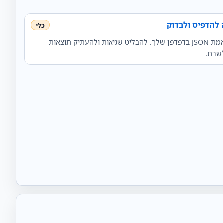
לעצב בצורה נעימה, למזער ולאמת JSON בדפדפן שלך. להבליט שגיאות ולהעתיק תוצאות
לשרת.