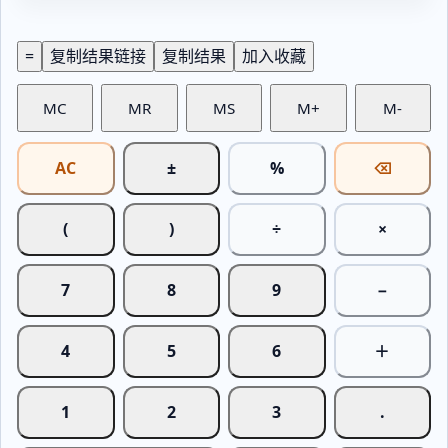
=
复制结果链接
复制结果
加入收藏
MC
MR
MS
M+
M-
AC
±
%
⌫
(
)
÷
×
7
8
9
−
4
5
6
＋
1
2
3
.