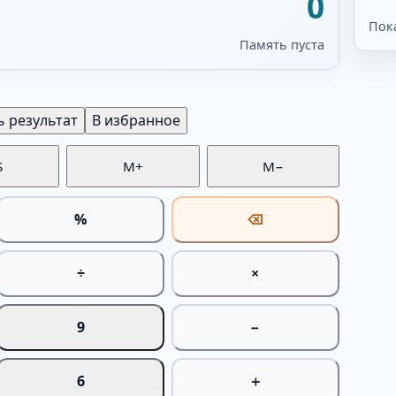
0
Пок
Память пуста
 результат
В избранное
S
M+
M−
%
⌫
÷
×
9
−
6
＋