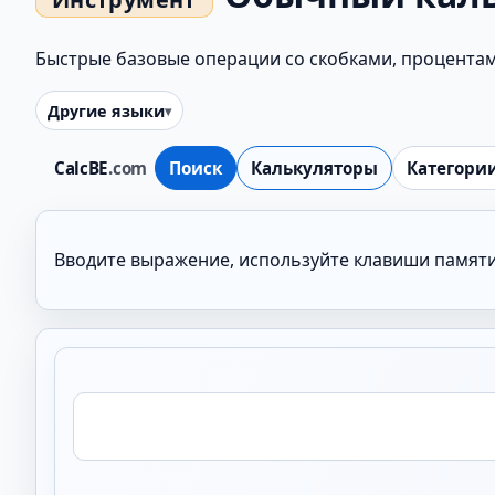
Быстрые базовые операции со скобками, процентам
Другие языки
CalcBE
.com
Поиск
Калькуляторы
Категори
Вводите выражение, используйте клавиши памяти 
Выражение