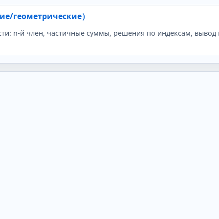
кие/геометрические）
и: n‑й член, частичные суммы, решения по индексам, вывод 