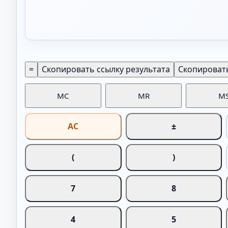
=
Скопировать ссылку результата
Скопировать
MC
MR
M
AC
±
(
)
7
8
4
5