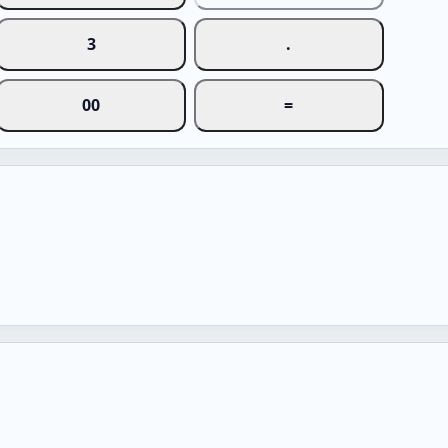
3
.
00
=