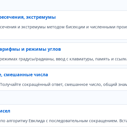
ресечения, экстремумы
ресечения и экстремумы методом бисекции и численными про
гарифмы и режимы углов
режимах градусы/радианы, ввод с клавиатуры, память и ссыл
е, смешанные числа
. Получайте сокращённый ответ, смешанное число, общий зна
исел
 по алгоритму Евклида с последовательным сокращением. Вста