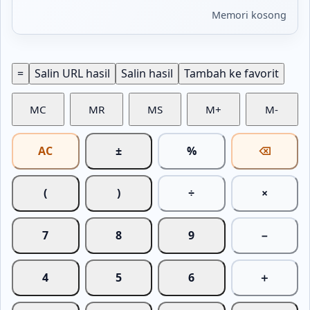
Memori kosong
=
Salin URL hasil
Salin hasil
Tambah ke favorit
MC
MR
MS
M+
M-
AC
±
%
⌫
(
)
÷
×
7
8
9
−
4
5
6
＋