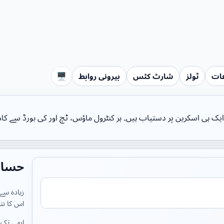
🖥️
ات
ٹولز
شارٹ کٹس
بیرونی روابط
 ہی اسکرین پر دستیاب ہیں۔ ہر کنٹرول ماؤس، ٹچ اور کی بورڈ سے کام ک
حساب
اس کا نتی
ابھی تک 