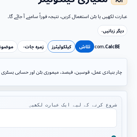
عبارت لکھیں یا بٹن استعمال کریں، نتیجہ فوراً سامنے آ جائے گا۔
دیگر زبانیں
CalcBE
.com
تلاش
کیلکولیٹرز
زمرہ جات
موضوع
چار بنیادی عمل، قوسین، فیصد، میموری بٹن اور حسابی ہسٹری ایک
شروع کرنے کے لیے ایک عبارت لکھیں
عبارت