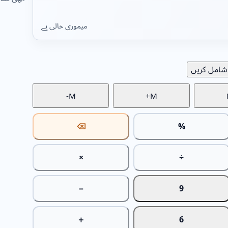
میموری خالی ہے
شامل کریں
M-
M+
⌫
%
×
÷
−
9
＋
6