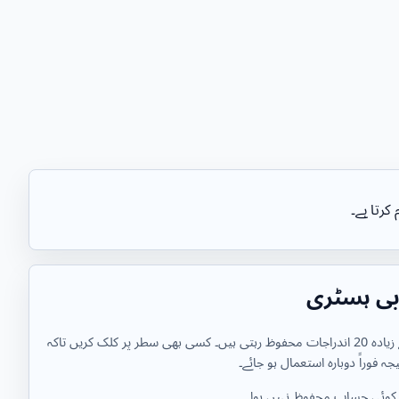
رتا ہے۔
ی ہسٹری
زیادہ سے زیادہ 20 اندراجات محفوظ رہتی ہیں۔ کسی بھی سطر پر کلک کریں تاکہ
جہ فوراً دوبارہ استعمال ہو جائے۔
کوئی حساب محفوظ نہیں ہوا۔