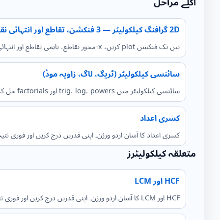
اگلے مراحل
2D گرافنگ کیلکولیٹر — 3 فنکشن، تقاطع اور انتہائی نقاط
تین تک فنکشن plot کریں، x-محور تقاطع، باہمی تقاطع اور انتہائی نقاط عددی طریقوں سے نکالیں۔ zoom، pan۔
سائنسی کیلکولیٹر (ٹریگ، لاگ، زاویہ موڈ)
سائنسی کیلکولیٹر میں trig، log، powers اور factorials حل کریں۔ Deg/Rad بدلیں اور نتیجہ link کے ساتھ محفوظ کریں۔
کسری اعداد
کسری اعداد کا آسان اردو ورژن۔ اپنی قدریں درج کریں اور فوری نت
متعلقہ کیلکولیٹرز
HCF اور LCM
HCF اور LCM کا آسان اردو ورژن۔ اپنی قدریں درج کریں اور فوری نتیجہ حاصل کریں۔