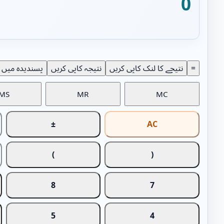
0
=
نتیجے کا لنک کاپی کریں
نتیجہ کاپی کریں
پسندیدہ میں 
MS
MR
MC
±
AC
)
(
8
7
5
4