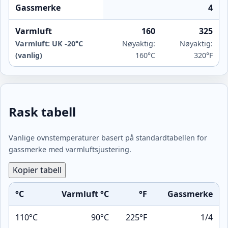
Gassmerke
4
Varmluft
160
325
Varmluft: UK -20°C
Nøyaktig:
Nøyaktig:
(vanlig)
160°C
320°F
Rask tabell
Vanlige ovnstemperaturer basert på standardtabellen for
gassmerke med varmluftsjustering.
Kopier tabell
°C
Varmluft °C
°F
Gassmerke
110°C
90°C
225°F
1/4