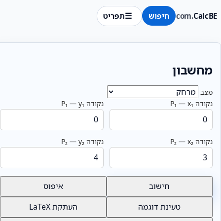
Calc
.com
חיפוש
תפריט
מחשבון
מצב
נקודה P₁ — x₁
נקודה P₁ — y₁
נקודה P₂ — x₂
נקודה P₂ — y₂
חישוב
איפוס
טעינת דוגמה
העתקת LaTeX