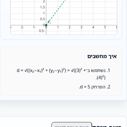
איך מחשבים
נשתמש ב־d = √((x₂−x₁)² + (y₂−y₁)²) = √((3)² +
(4)²).
המרחק d = 5.