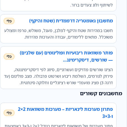
לשיתוף ולוג צעדים ברור.
מחשבון גאומטריה דו־ממדית (שטח והיקף)
חשבו במהירות שטח והיקף למלבן, מעגל, משולש, טרפז ומצולע
משוכלל. מתאים ללימודים, עבודה והערכות מהירות.
פותר משוואות ריבועיות ופולינומים (עם שלבים)
— שורשים, דיסקרימיננ…
הציגו שורשים מדויקים ועשרוניים, סיווג לפי דיסקרימיננטה,
פירוק לגורמים, השלמת ריבוע ושרטוט פרבולה. מצב פולינום (עד
דרגה 3) מציג מועמדי שורש רציונליים וחלוקה סינתטית.
מחשבונים קשורים
פתרון מערכות לינאריות – מערכות משוואות 2×2
ו-3×3
פתור מערכות של משוואות לינאריות בגודל 2×2 ו-3×3 באמצעות