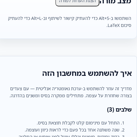
מצב מורה
הצגת הערות למורה
השתמשו ב‑Alt+S כדי להעתיק קישור לשיתוף וב‑Alt+L כדי להעתיק
סיכום LaTeX.
איך להשתמש במחשבון הזה
מדריך זה עוזר להשתמש ב-ערכת גאומטריה אנליטית — עם צעדים
בצורה שחוזרת על עצמה. מתחילים ממקרה בסיס ומשנים בהדרגה.
שלבים (3)
התחל עם מינימום קלט לקבלת תוצאת בסיס.
שנה משתנה אחד בכל פעם כדי לראות כיוון ועוצמה.
בדוק יחידות, סימנים וכללי עיגול לפני שיתוף או החלטה.