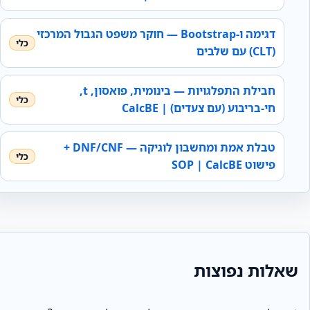
דגימה ו‑Bootstrap — חוקר משפט הגבול המרכזי
(CLT) עם שלבים
חבילת התפלגויות — בינומית, פואסון, t,
חי‑בריבוע (עם צעדים) | CalcBE
טבלת אמת ומחשבון לוגיקה — DNF/CNF +
פישוט SOP | CalcBE
שאלות נפוצות