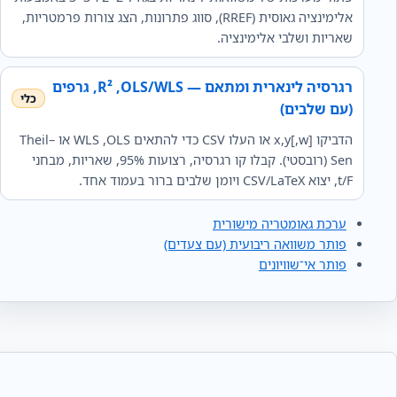
אלימינציה גאוסית (RREF), סווג פתרונות, הצג צורות פרמטריות,
שאריות ושלבי אלימינציה.
רגרסיה לינארית ומתאם — OLS/WLS, ‏R², גרפים
(עם שלבים)
הדביקו x,y[,w] או העלו CSV כדי להתאים OLS, ‏WLS או Theil–
Sen (רובסטי). קבלו קו רגרסיה, רצועות 95%, שאריות, מבחני
t/F, יצוא CSV/LaTeX ויומן שלבים ברור בעמוד אחד.
ערכת גאומטריה מישורית
פותר משוואה ריבועית (עם צעדים)
פותר אי־שוויונים