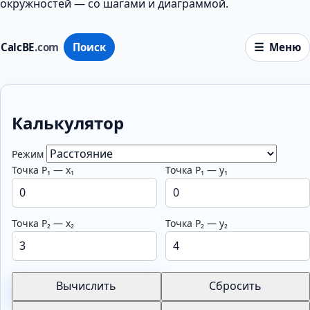
окружностей — со шагами и диаграммой.
CalcBE
.com
Поиск
Меню
Калькулятор
Режим
Точка P₁ — x₁
Точка P₁ — y₁
Точка P₂ — x₂
Точка P₂ — y₂
Вычислить
Сбросить