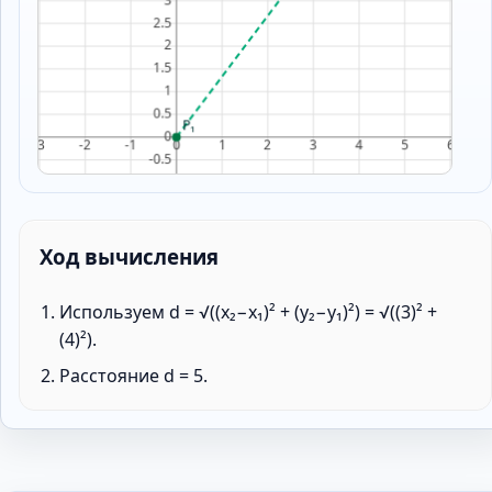
Ход вычисления
Используем d = √((x₂−x₁)² + (y₂−y₁)²) = √((3)² +
(4)²).
Расстояние d = 5.