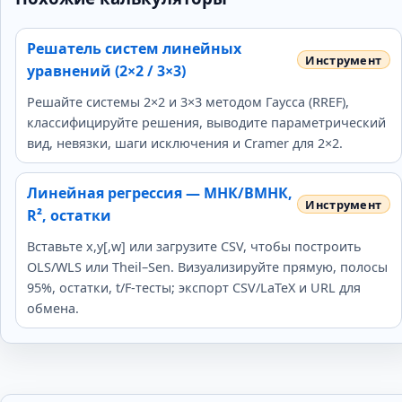
Решатель систем линейных
уравнений (2×2 / 3×3)
Решайте системы 2×2 и 3×3 методом Гаусса (RREF),
классифицируйте решения, выводите параметрический
вид, невязки, шаги исключения и Cramer для 2×2.
Линейная регрессия — МНК/ВМНК,
R², остатки
Вставьте x,y[,w] или загрузите CSV, чтобы построить
OLS/WLS или Theil–Sen. Визуализируйте прямую, полосы
95%, остатки, t/F‑тесты; экспорт CSV/LaTeX и URL для
обмена.