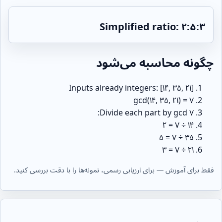
Simplified ratio: ۲:۵:۳
چگونه محاسبه می‌شود
Inputs already integers: [۱۴, ۳۵, ۲۱]
gcd(۱۴, ۳۵, ۲۱) = ۷
Divide each part by gcd ۷:
۱۴ ÷ ۷ = ۲
۳۵ ÷ ۷ = ۵
۲۱ ÷ ۷ = ۳
فقط برای آموزش — برای ارزیابی رسمی، نمونه‌ها را با دقت بررسی کنید.