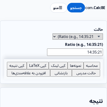
CalcBE
.com
جستجو
منو
حالت
Ratio (e.g., 14:35:21)
محاسبه
نمونه‌ها
کپی لینک
کپی LaTeX
کپی نتیجه
حالت مدرس
بازنشانی
افزودن به علاقه‌مندی‌ها
نتیجه