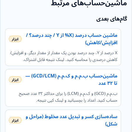
ماشین‌حساب‌های مرتبط
گام‌های بعدی
ماشین حساب درصد (X% از Y / چند درصد؟ /
افزایش/کاهش)
X درصد از Y، چند درصد بودن یک مقدار از مقدار دیگر، و افزایش/
کاهش درصدی را محاسبه کنید. لینک نتیجه قابل اشتراک.
ماشین‌حساب ب.م.م و ک.م.م (GCD/LCM) —
تا ۳۲ عدد
ب.م.م (GCD) و ک.م.م (LCM) را برای حداکثر ۳۲ عدد صحیح
حساب کنید. اعداد را بچسبانید و لینک کپی نتیجه.
ساده‌سازی کسر و تبدیل عدد مخلوط (مراحل و
شکل)