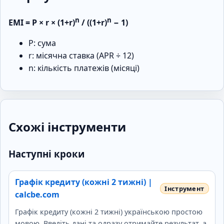
n
n
EMI = P × r × (1+r)
/ ((1+r)
− 1)
P: сума
r: місячна ставка (APR ÷ 12)
n: кількість платежів (місяці)
Схожі інструменти
Наступні кроки
Графік кредиту (кожні 2 тижні) |
calcbe.com
Графік кредиту (кожні 2 тижні) українською простою
мовою. Введіть дані та одразу отримайте результат, а