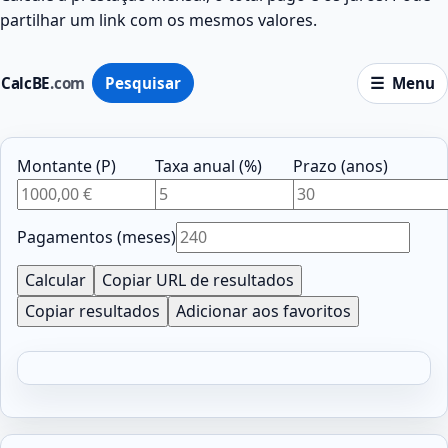
partilhar um link com os mesmos valores.
CalcBE
.com
Pesquisar
Menu
Montante (P)
Taxa anual (%)
Prazo (anos)
Pagamentos (meses)
Calcular
Copiar URL de resultados
Copiar resultados
Adicionar aos favoritos