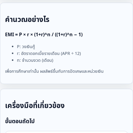
คำนวณอย่างไร
EMI = P × r × (1+r)^n / ((1+r)^n − 1)
P: วงเงินกู้
r: อัตราดอกเบี้ยรายเดือน (APR ÷ 12)
n: จำนวนงวด (เดือน)
เพื่อการศึกษาเท่านั้น ผลลัพธ์ขึ้นกับการปัดเศษและหน่วยเงิน
เครื่องมือที่เกี่ยวข้อง
ขั้นตอนถัดไป