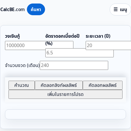
CalcBE
.com
ค้นหา
เมนู
วงเงินกู้
อัตราดอกเบี้ยต่อปี
ระยะเวลา (ปี)
(%)
จำนวนงวด (เดือน)
คำนวณ
คัดลอกลิงก์ผลลัพธ์
คัดลอกผลลัพธ์
เพิ่มในรายการโปรด