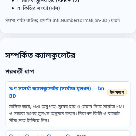
r: মাসিক সুদের হার (APR ÷ 12)
n: কিস্তির সংখ্যা (মাস)
পয়সা পর্যন্ত রাউন্ড; প্রদর্শন Intl.NumberFormat('bn-BD') দ্বারা।
সম্পর্কিত ক্যালকুলেটর
পরবর্তী ধাপ
ঋণ-সামর্থ্য ক্যালকুলেটর (সর্বোচ্চ মূলধন) — bn-
BD
মাসিক আয়, EMI অনুপাত, সুদের হার ও মেয়াদ দিয়ে সর্বোচ্চ EMI
ও সম্ভাব্য ঋণের মূলধন অনুমান করুন। নিরাপদ কিস্তি ও বাজেট
সীমা দ্রুত মিলিয়ে নিন।