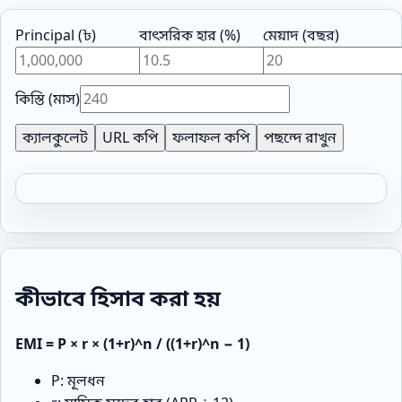
Principal (৳)
বাৎসরিক হার (%)
মেয়াদ (বছর)
কিস্তি (মাস)
ক্যালকুলেট
URL কপি
ফলাফল কপি
পছন্দে রাখুন
কীভাবে হিসাব করা হয়
EMI = P × r × (1+r)^n / ((1+r)^n − 1)
P: মূলধন