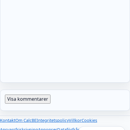
Visa kommentarer
Kontakt
Om CalcBE
Integritetspolicy
Villkor
Cookies
Ansvarsfriskrivning
Annonser
Dataförfrågningar
Externa länkar