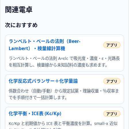
関連電卓
次におすすめ
ランベルト・ベールの法則（Beer-
Lambert）・検量線計算機
ランベルト・ベールの法則 A=εlc で吸光度・濃度・ε・光路長
を相互計算し、検量線から未知試料の濃度も求めます。
化学反応式バランサー＋化学量論
係数合わせ（自動/手動）から限定試薬・理論収量・％収率ま
でを手順付きで一括計算します。
化学平衡・ICE表 (Kc/Kp)
Kc/Kp と初期値から ICE 表と平衡濃度を計算。small‑x 近似