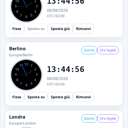
13:44:56
10
2
9
3
08/08/2026
8
4
7
5
UTC+02:00
6
Fissa
Sposta su
Sposta giù
Rimuovi
Berlino
Giorno
Ora legale
Europe/Berlin
12
11
1
13:44:56
10
2
9
3
08/08/2026
8
4
7
5
UTC+02:00
6
Fissa
Sposta su
Sposta giù
Rimuovi
Londra
Giorno
Ora legale
Europe/London