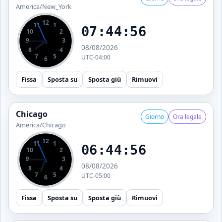
America/New_York
12
11
1
07:44:56
10
2
9
3
08/08/2026
8
4
7
5
UTC-04:00
6
Fissa
Sposta su
Sposta giù
Rimuovi
Chicago
Giorno
Ora legale
America/Chicago
12
11
1
06:44:56
10
2
9
3
08/08/2026
8
4
7
5
UTC-05:00
6
Fissa
Sposta su
Sposta giù
Rimuovi