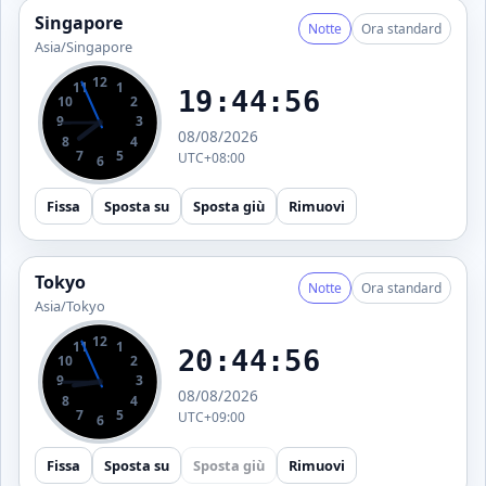
Singapore
Notte
Ora standard
Asia/Singapore
12
11
1
19:44:56
10
2
9
3
08/08/2026
8
4
7
5
UTC+08:00
6
Fissa
Sposta su
Sposta giù
Rimuovi
Tokyo
Notte
Ora standard
Asia/Tokyo
12
11
1
20:44:56
10
2
9
3
08/08/2026
8
4
7
5
UTC+09:00
6
Fissa
Sposta su
Sposta giù
Rimuovi