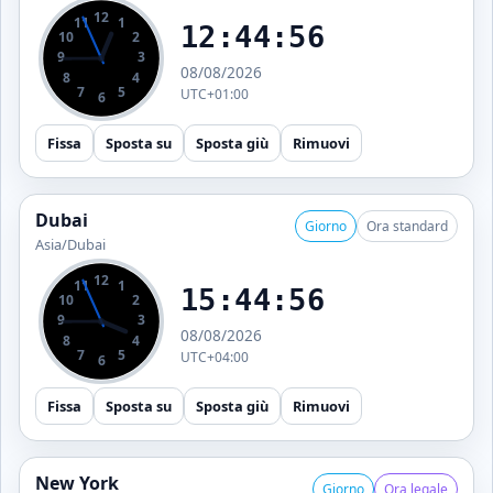
12
11
1
12:44:56
10
2
9
3
08/08/2026
8
4
7
5
UTC+01:00
6
Fissa
Sposta su
Sposta giù
Rimuovi
Dubai
Giorno
Ora standard
Asia/Dubai
12
11
1
15:44:56
10
2
9
3
08/08/2026
8
4
7
5
UTC+04:00
6
Fissa
Sposta su
Sposta giù
Rimuovi
New York
Giorno
Ora legale