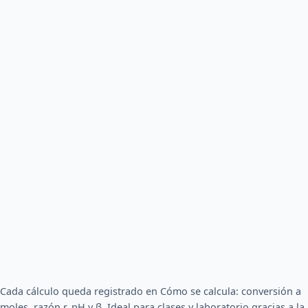
Cada cálculo queda registrado en Cómo se calcula: conversión a
moles, razón r, pH y β. Ideal para clases y laboratorio gracias a la