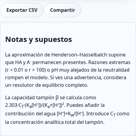
Exportar CSV
Compartir
Notas y supuestos
La aproximación de Henderson–Hasselbalch supone
que HA y A⁻ permanecen presentes. Razones extremas
(r < 0.01 o r > 100) o pH muy alejados de la neutralidad
rompen el modelo. Si ves una advertencia, considera
un resolutor de equilibrio completo.
La capacidad tampón β se calcula como
2.303·C
·(K
[H⁺])/(K
+[H⁺])². Puedes añadir la
T
a
a
contribución del agua [H⁺]+K
/[H⁺]. Introduce C
como
w
T
la concentración analítica total del tampón.