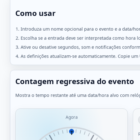
Como usar
Introduza um nome opcional para o evento e a data/hor
Escolha se a entrada deve ser interpretada como hora l
Ative ou desative segundos, som e notificações conform
As definições atualizam-se automaticamente. Copie um 
Defina
Contagem regressiva do evento
uma
data/hora
Mostra o tempo restante até uma data/hora alvo com relógi
alvo
para
Agora
começar.
T