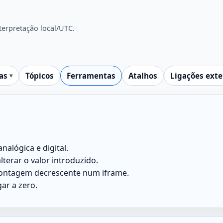
nterpretação local/UTC.
as
Tópicos
Ferramentas
Atalhos
Ligações ext
alógica e digital.
terar o valor introduzido.
 contagem decrescente num iframe.
ar a zero.