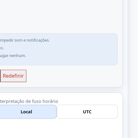
mpedir som e notificações.
do.
 lugar nenhum.
Redefinir
terpretação de fuso horário
Local
UTC