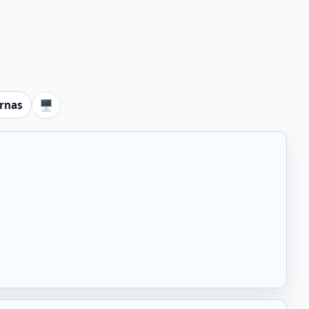
🖥️
ernas