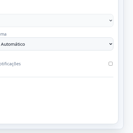
ema
tificações