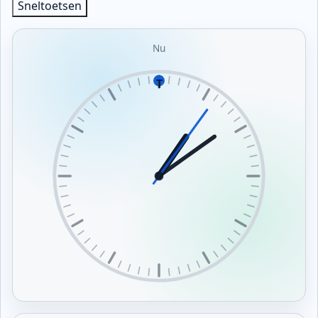
Sneltoetsen
om
te
starten.
Nu
T