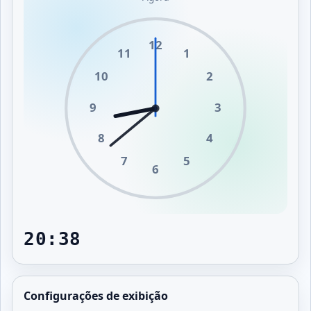
12
11
1
10
2
9
3
8
4
7
5
6
20:38
Configurações de exibição