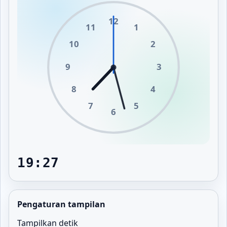
12
11
1
10
2
9
3
8
4
7
5
6
19:27
Pengaturan tampilan
Tampilkan detik