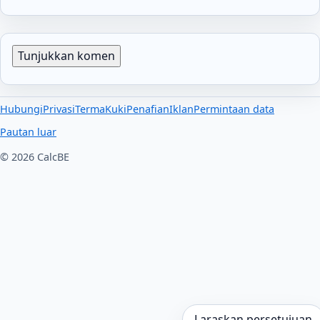
Tunjukkan komen
Hubungi
Privasi
Terma
Kuki
Penafian
Iklan
Permintaan data
Pautan luar
© 2026 CalcBE
Laraskan persetujuan