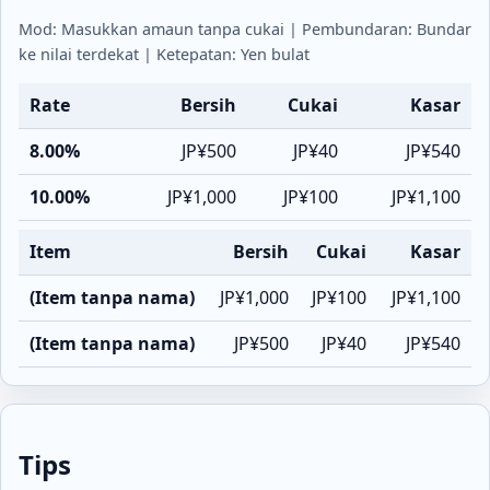
Mod: Masukkan amaun tanpa cukai | Pembundaran: Bundar
ke nilai terdekat | Ketepatan: Yen bulat
Rate
Bersih
Cukai
Kasar
8.00%
JP¥500
JP¥40
JP¥540
10.00%
JP¥1,000
JP¥100
JP¥1,100
Item
Bersih
Cukai
Kasar
(Item tanpa nama)
JP¥1,000
JP¥100
JP¥1,100
(Item tanpa nama)
JP¥500
JP¥40
JP¥540
Tips